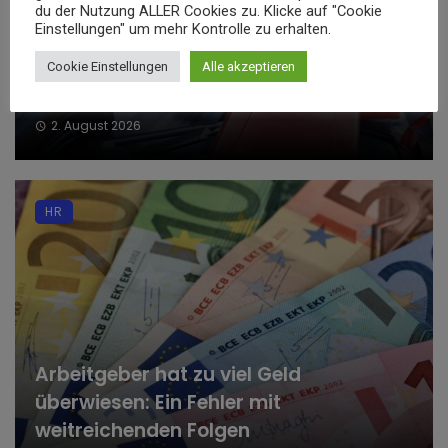
du der Nutzung ALLER Cookies zu. Klicke auf "Cookie
Einstellungen" um mehr Kontrolle zu erhalten.
Was verdient ein Formel-1 Fahrer? Die
Cookie Einstellungen
Alle akzeptieren
Star Piloten und ihre Millionenverträge
2. August 2026
HR
Arbeitgeber hat zu viel Geld
überwiesen: Ein Fehler mit
weitreichenden Folgen