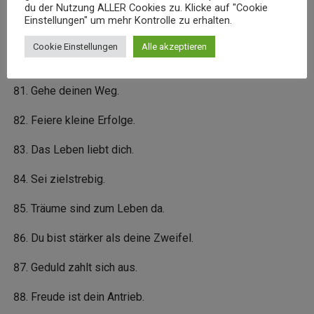
Trau dich zu träumen.
du der Nutzung ALLER Cookies zu. Klicke auf "Cookie
Einstellungen" um mehr Kontrolle zu erhalten.
Sei authentisch.
Cookie Einstellungen
Alle akzeptieren
Jeder Tag zählt.
Gehe deinen Weg.
Feiere kleine Erfolge.
Das Leben liebt dich.
Sei zielstrebig.
Träume sind zum Leben da.
Du bist stärker als deine Zweifel.
Geduld zahlt sich aus.
Freude ist dein Antrieb.