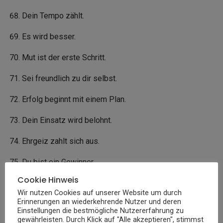
Dein Tempo zählt.
Es wird besser.
Mut ist der erste Schritt.
Sei freundlich zu dir selbst.
Erfolg beginnt mit einem Plan.
Dein Einsatz wird belohnt.
Ehrgeiz zahlt sich aus.
Du bist ein Gewinner.
Cookie Hinweis
Nimm dir Zeit für dich.
Wir nutzen Cookies auf unserer Website um durch
Erinnerungen an wiederkehrende Nutzer und deren
Es ist nie zu spät.
Einstellungen die bestmögliche Nutzererfahrung zu
gewährleisten. Durch Klick auf "Alle akzeptieren", stimmst