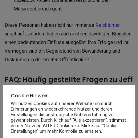
Facebook-Aktien zusammensetzt und in den
Milliardenbereich geht.
Diese Personen haben nicht nur immense
Reichtümer
angehäuft, sondern haben auch in ihren jeweiligen Branchen
einen bedeutenden Einfluss ausgeübt. Ihre Erfolge und ihr
Vermögen sind oft Gegenstand von Bewunderung und
Diskussion in der breiten Öffentlichkeit.
FAQ: Häufig gestellte Fragen zu Jeff
Bezos
Cookie Hinweis
Wir nutzen Cookies auf unserer Website um durch
Frage 1: Ist Jeff Bezos der reichste
Erinnerungen an wiederkehrende Nutzer und deren
Einstellungen die bestmögliche Nutzererfahrung zu
Mensch der Welt?
gewährleisten. Durch Klick auf "Alle akzeptieren", stimmst
du der Nutzung ALLER Cookies zu. Klicke auf "Cookie
Einstellungen" um mehr Kontrolle zu erhalten.
Antwort: Ja, laut Forbes ist Jeff Bezos derzeit der reichste