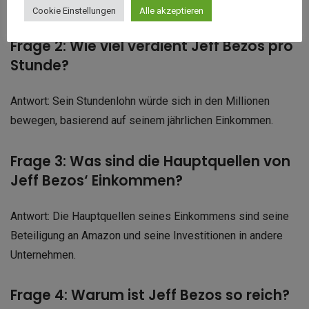
Mensch der Welt.
Cookie Einstellungen
Alle akzeptieren
Frage 2: Wie viel verdient Jeff Bezos pro
Stunde?
Antwort: Sein Stundenlohn würde sich in den Millionen
bewegen, basierend auf seinem jährlichen Einkommen.
Frage 3: Was sind die Hauptquellen von
Jeff Bezos‘ Einkommen?
Antwort: Die Hauptquellen seines Einkommens sind seine
Beteiligung an Amazon und seine Investitionen in andere
Unternehmen.
Frage 4: Warum ist Jeff Bezos so reich?