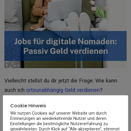
Vielleicht stellst du dir jetzt die Frage: Wie kann
auch ich
ortsunabhängig Geld verdienen
?
Cookie Hinweis
1. Affiliate-Marketing
Wir nutzen Cookies auf unserer Website um durch
Erinnerungen an wiederkehrende Nutzer und deren
Viele digitale Nomaden verdienen mit
Affiliate
Einstellungen die bestmögliche Nutzererfahrung zu
gewährleisten. Durch Klick auf "Alle akzeptieren", stimmst