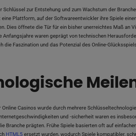
er Schlüssel zur Entstehung und zum Wachstum der Branche.
 eine Plattform, auf der Softwareentwickler ihre Spiele ei
n. Dies öffnete die Tür für ein bisher unerreichtes Maß an Vi
ie Anfangsjahre waren geprägt von technischen Herausforde
ch die Faszination und das Potenzial des Online-Glücksspie
ologische Meile
r Online Casinos wurde durch mehrere Schlüsseltechnologi
nternetgeschwindigkeiten und -sicherheit waren es insbesond
die Branche prägten. Frühe Spiele basierten oft auf einfache
rch
HTML5
ersetzt wurden, wodurch Spiele kompatibler, schn