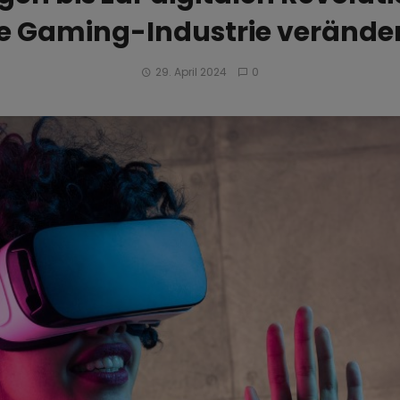
e Gaming-Industrie verände
29. April 2024
0