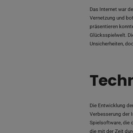
Das Internet war d
Vernetzung und bot
präsentieren konnte
Glücksspielwelt. D
Unsicherheiten, do
Techn
Die Entwicklung de
Verbesserung der I
Spielsoftware, die 
die mit der Zeit du