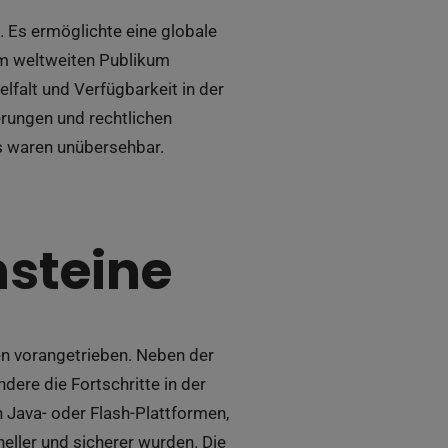
 Es ermöglichte eine globale
nem weltweiten Publikum
elfalt und Verfügbarkeit in der
rungen und rechtlichen
ls waren unübersehbar.
nsteine
en vorangetrieben. Neben der
ere die Fortschritte in der
n Java- oder Flash-Plattformen,
eller und sicherer wurden. Die