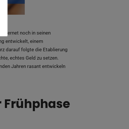
 Internet noch in seinen
g entwickelt, einem
rz darauf folgte die Etablierung
hte, echtes Geld zu setzen.
genden Jahren rasant entwickeln
er Frühphase